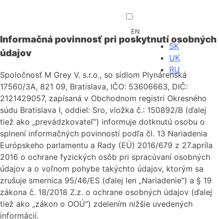
EN
Informačná povinnosť pri poskytnutí osobných
SK
údajov
UK
RU
Spoločnosť M Grey V. s.r.o., so sídlom Plynárenská
17560/3A, 821 09, Bratislava, IČO: 53606663, DIČ:
2121429057, zapísaná v Obchodnom registri Okresného
súdu Bratislava I, oddiel: Sro, vložka č.: 150892/B (ďalej
tiež ako „prevádzkovateľ“) informuje dotknutú osobu o
splnení informačných povinností podľa čl. 13 Nariadenia
Európskeho parlamentu a Rady (EÚ) 2016/679 z 27.apríla
2016 o ochrane fyzických osôb pri spracúvaní osobných
údajov a o voľnom pohybe takýchto údajov, ktorým sa
zrušuje smernica 95/46/ES (ďalej len „Nariadenie“) a § 19
zákona č. 18/2018 Z.z. o ochrane osobných údajov (ďalej
tiež ako „zákon o OOÚ“) zdelením nižšie uvedených
informácií.