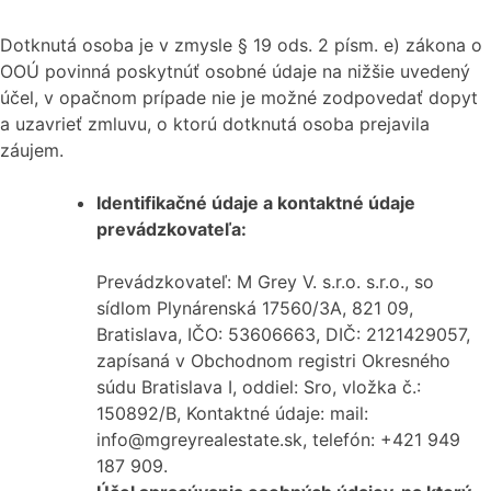
Dotknutá osoba je v zmysle § 19 ods. 2 písm. e) zákona o
OOÚ povinná poskytnúť osobné údaje na nižšie uvedený
účel, v opačnom prípade nie je možné zodpovedať dopyt
a uzavrieť zmluvu, o ktorú dotknutá osoba prejavila
záujem.
Identifikačné údaje a kontaktné údaje
prevádzkovateľa:
Prevádzkovateľ: M Grey V. s.r.o. s.r.o., so
sídlom Plynárenská 17560/3A, 821 09,
Bratislava, IČO: 53606663, DIČ: 2121429057,
zapísaná v Obchodnom registri Okresného
súdu Bratislava I, oddiel: Sro, vložka č.:
150892/B, Kontaktné údaje: mail:
info@mgreyrealestate.sk, telefón: +421 949
187 909.