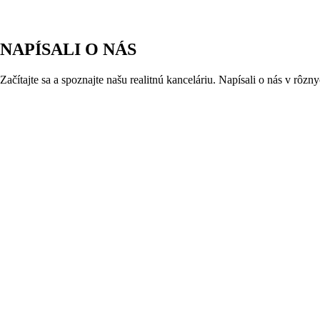
NAPÍSALI O NÁS
Začítajte sa a spoznajte našu realitnú kanceláriu. Napísali o nás v rôz