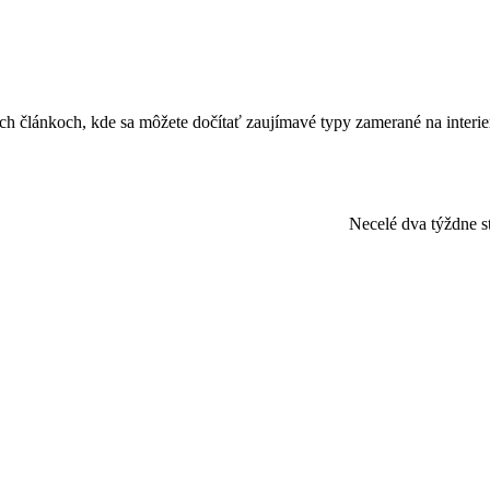
nych článkoch, kde sa môžete dočítať zaujímavé typy zamerané na interie
Necelé dva týždne st