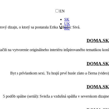
EN
SK
UK
rový dizajn, o ktorý sa postarala Erika Mikulec Sivá.
RU
DOMA.SK
ačili na vytvorenie originálneho interiéru inšpirovaného tematikou koní
DOMA.SK
Byt s prívlastkom sexi. Tu hrajú prvé husle zlato a čierna (video)
DOMA.SK
5 podôb spálne (seriál): Svieža a vzdušná spálňa v severskom dizajne