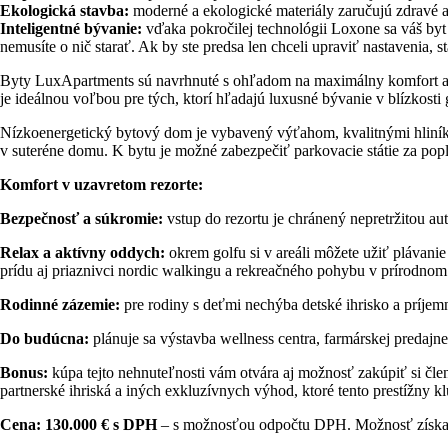
Ekologická stavba:
moderné a ekologické materiály zaručujú zdravé a
Inteligentné bývanie:
vďaka pokročilej technológii Loxone sa váš byt s
nemusíte o nič starať. Ak by ste predsa len chceli upraviť nastavenia, 
Byty LuxApartments sú navrhnuté s ohľadom na maximálny komfort a kv
je ideálnou voľbou pre tých, ktorí hľadajú luxusné bývanie v blízkosti
Nízkoenergetický bytový dom je vybavený výťahom, kvalitnými hliníkov
v suteréne domu. K bytu je možné zabezpečiť parkovacie státie za pop
Komfort v uzavretom rezorte:
Bezpečnosť a súkromie:
vstup do rezortu je chránený nepretržitou
Relax a aktívny oddych:
okrem golfu si v areáli môžete užiť plávanie 
prídu aj priaznivci nordic walkingu a rekreačného pohybu v prírodnom 
Rodinné zázemie:
pre rodiny s deťmi nechýba detské ihrisko a príjemn
Do budúcna:
plánuje sa výstavba wellness centra, farmárskej predajne
Bonus:
kúpa tejto nehnuteľnosti vám otvára aj možnosť zakúpiť si čle
partnerské ihriská a iných exkluzívnych výhod, ktoré tento prestížny k
Cena: 130.000 € s DPH
– s možnosťou odpočtu DPH. Možnosť získať