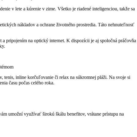
nie v lete a kúrenie v zime. Všetko je riadené inteligenciou, takže sa
tických nákladov a ochrane životného prostredia. Táto nehnuteľnosť
pripojením na optický internet. K dispozícii je aj spoločná práčovňa
ky.
ystémom
, tenis, inline korčuľovanie či relax na súkromnej pláži. Na svoje si
enia času počas celého roka.
vám umožní využívať širokú škálu benefitov, vrátane prístupu na