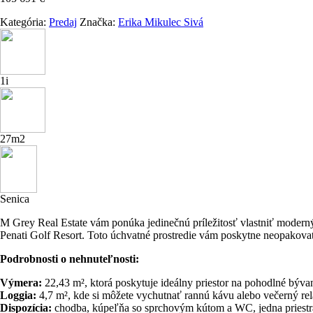
Kategória:
Predaj
Značka:
Erika Mikulec Sivá
1i
27m2
Senica
M Grey Real Estate vám ponúka jedinečnú príležitosť vlastniť modern
Penati Golf Resort. Toto úchvatné prostredie vám poskytne neopakovat
Podrobnosti o nehnuteľnosti:
Výmera:
22,43 m², ktorá poskytuje ideálny priestor na pohodlné býva
Loggia:
4,7 m², kde si môžete vychutnať rannú kávu alebo večerný re
Dispozícia:
chodba, kúpeľňa so sprchovým kútom a WC, jedna priestra