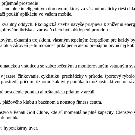
 príjemné prostredie
tane plne inteligentným domovom, ktorý za vás automaticky rieši chlade
stačí použiť aplikáciu vo vašom mobile.
alitný oddych. Ekologická stavba navyše prispieva k zníženiu energe
 golfového ihriska a zároveň chcú byť obklopení prírodou.
ými oknami s trojsklom, vlastným tepelným čerpadlom pre každý byt a 
latok a zároveň je tu možnosť prikúpenia alebo prenájmu pivničnej kob
 automatickou vrátnicou so zabezpečeným a monitorovaným vstupným s
v jazere, člnkovanie, cyklistiku, prechádzky v prírode, športový rybolov
prostredí, pričom rôznorodé aktivity ponúkajú možnosti aktívneho tráv
é posedenie ponúka aj reštaurácia priamo v areáli.
, plážového klubu s bazénom a nonstop fitness centra.
nstvo v Penati Golf Clube, kde sú momentálne plné kapacity. Členstvo 
lub ponúka.
 hypotekárny úver.