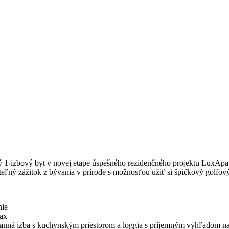
ý 1-izbový byt v novej etape úspešného rezidenčného projektu LuxApar
eľný zážitok z bývania v prírode s možnosťou užiť si špičkový golfový
nie
lax
nná izba s kuchynským priestorom a loggia s príjemným výhľadom na 