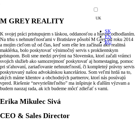
UK
M GREY REALITY
SK
K svojej práci pristupujem s láskou, oddanosťou a hlavne odhodlaním.
EN
Na trhu s nehnuteľnosťami v Bratislave pôsobí M Grey od roku 2014
RU
a mojím cieľom už od čias, keď som ešte len začínala ako realitná
maklérka, bolo poskytovať výnimočný servis s proklientskym
prístupom. Boli sme medzi prvými na Slovensku, ktorí začali vrámci
svojich služieb ako samozrejmosť poskytovať aj homestaging, pomoc
pri sťahovaní, zariaďovanie nehnuteľností, či kompletný právny servis
poskytovaný našou advokátskou kanceláriou. Som veľmi hrdá na to,
akých máme klientov a obchodných partnerov, ktorí nás posúvajú
vpred. Riešenie “nevyriešiteľného” ma inšpiruje k ďalším výzvam a
budem naozaj rada, ak ich budeme môcť zdieľať s vami.
Erika Mikulec Sivá
CEO & Sales Director