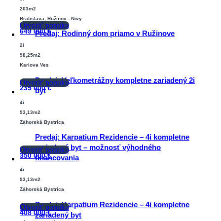
203m2
Bratislava, Ružinov - Nivy
Otvoriť ponuku
649 000
€
Predaj: Rodinný dom priamo v Ružinove
2i
98,25m2
Karlova Ves
Predaj: Veľkometrážny kompletne zariadený 2i
Otvoriť ponuku
235 000
€
byt
4i
93,13m2
Záhorská Bystrica
Predaj: Karpatium Rezidencie – 4i kompletne
zariadený byt – možnosť výhodného
Otvoriť ponuku
350 000
€
financovania
4i
93,13m2
Záhorská Bystrica
Predaj: Karpatium Rezidencie – 4i kompletne
Otvoriť ponuku
408 000
€
zariadený byt